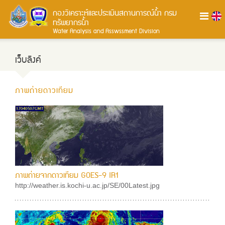
กองวิเคราะห์และประเมินสถานการณ์น้ำ
กรม
ทรัพยากรน้ำ
Water Analysis and Asswssment Division
เว็บลิงค์
ภาพถ่ายดาวเทียม
ภาพถ่ายจากดาวเทียม GOES-9 IR1
http://weather.is.kochi-u.ac.jp/SE/00Latest.jpg