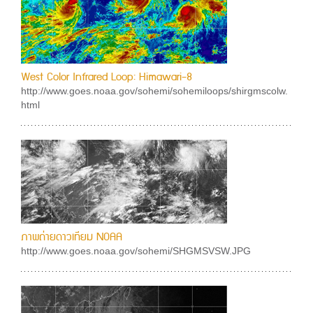
West Color Infrared Loop: Himawari-8
http://www.goes.noaa.gov/sohemi/sohemiloops/shirgmscolw.
html
ภาพถ่ายดาวเทียม NOAA
http://www.goes.noaa.gov/sohemi/SHGMSVSW.JPG