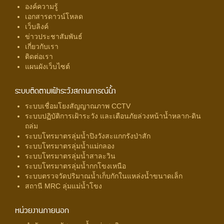
องค์ความรู้
เอกสารดาวน์โหลด
เว็บลิงค์
ข่าวประชาสัมพันธ์
เกี่ยวกับเรา
ติดต่อเรา
แผนผังเว็บไซต์
ระบบติดตามเฝ้าระวังสถานการณ์น้ำ
ระบบเชื่อมโยงสัญญาณภาพ CCTV
ระบบปฏิบัติการเฝ้าระวัง และเตือนภัยล่วงหน้าน้ำหลาก-ดิน
ถล่ม
ระบบโทรมาตรลุ่มน้ำปิงวังสะแกกรังป่าสัก
ระบบโทรมาตรลุ่มน้ำแม่กลอง
ระบบโทรมาตรลุ่มน้ำสาละวิน
ระบบโทรมาตรลุ่มน้ำกกโขงเหนือ
ระบบตรวจวัดปริมาณน้ำเก็บกักในแหล่งน้ำขนาดเล็ก
สถานี MRC ลุ่มแม่น้ำโขง
หน่วยงานภายนอก