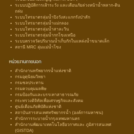
ระบบปฏิบัติการเฝ้าระวัง และเตือนภัยล่วงหน้าน้ำหลาก-ดิน
ถล่ม
ระบบโทรมาตรลุ่มน้ำปิงวังสะแกกรังป่าสัก
ระบบโทรมาตรลุ่มน้ำแม่กลอง
ระบบโทรมาตรลุ่มน้ำสาละวิน
ระบบโทรมาตรลุ่มน้ำกกโขงเหนือ
ระบบตรวจวัดปริมาณน้ำเก็บกักในแหล่งน้ำขนาดเล็ก
สถานี MRC ลุ่มแม่น้ำโขง
หน่วยงานภายนอก
สำนักงานทรัพยากรน้ำแห่งชาติ
กรมอุตุนิยมวิทยา
กรมชลประทาน
กรมควบคุมมลพิษ
กรมป้องกันและบรรเทาสาธารณภัย
กระทรวงดิจิทัลเพื่อเศรษฐกิจและสังคม
ศูนย์เตือนภัยพิบัติแห่งชาติ
สถาบันสารสนเทศทรัพยากรน้ำ (องค์การมหาชน)
สำนักการระบายน้ำกรุงเทพมหานคร
สำนักงานพัฒนาเทคโนโลยีอวกาศและ ภูมิสารสนเทศ
(GISTDA)