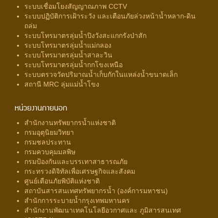
ระบบเชื่อมโยงสัญญาณภาพ CCTV
ระบบปฏิบัติการเฝ้าระวัง และเตือนภัยล่วงหน้าน้ำหลาก-ดิน
ถล่ม
ระบบโทรมาตรลุ่มน้ำปิงวังสะแกกรังป่าสัก
ระบบโทรมาตรลุ่มน้ำแม่กลอง
ระบบโทรมาตรลุ่มน้ำสาละวิน
ระบบโทรมาตรลุ่มน้ำกกโขงเหนือ
ระบบตรวจวัดปริมาณน้ำเก็บกักในแหล่งน้ำขนาดเล็ก
สถานี MRC ลุ่มแม่น้ำโขง
หน่วยงานภายนอก
สำนักงานทรัพยากรน้ำแห่งชาติ
กรมอุตุนิยมวิทยา
กรมชลประทาน
กรมควบคุมมลพิษ
กรมป้องกันและบรรเทาสาธารณภัย
กระทรวงดิจิทัลเพื่อเศรษฐกิจและสังคม
ศูนย์เตือนภัยพิบัติแห่งชาติ
สถาบันสารสนเทศทรัพยากรน้ำ (องค์การมหาชน)
สำนักการระบายน้ำกรุงเทพมหานคร
สำนักงานพัฒนาเทคโนโลยีอวกาศและ ภูมิสารสนเทศ