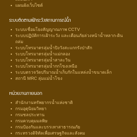
แผนผังเว็บไซต์
ระบบติดตามเฝ้าระวังสถานการณ์น้ำ
ระบบเชื่อมโยงสัญญาณภาพ CCTV
ระบบปฏิบัติการเฝ้าระวัง และเตือนภัยล่วงหน้าน้ำหลาก-ดิน
ถล่ม
ระบบโทรมาตรลุ่มน้ำปิงวังสะแกกรังป่าสัก
ระบบโทรมาตรลุ่มน้ำแม่กลอง
ระบบโทรมาตรลุ่มน้ำสาละวิน
ระบบโทรมาตรลุ่มน้ำกกโขงเหนือ
ระบบตรวจวัดปริมาณน้ำเก็บกักในแหล่งน้ำขนาดเล็ก
สถานี MRC ลุ่มแม่น้ำโขง
หน่วยงานภายนอก
สำนักงานทรัพยากรน้ำแห่งชาติ
กรมอุตุนิยมวิทยา
กรมชลประทาน
กรมควบคุมมลพิษ
กรมป้องกันและบรรเทาสาธารณภัย
กระทรวงดิจิทัลเพื่อเศรษฐกิจและสังคม