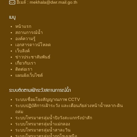
อีเมล์ :
mekhala@dwr.mail.go.th
เมนู
หน้าแรก
สถานการณ์น้ำ
องค์ความรู้
เอกสารดาวน์โหลด
เว็บลิงค์
ข่าวประชาสัมพันธ์
เกี่ยวกับเรา
ติดต่อเรา
แผนผังเว็บไซต์
ระบบติดตามเฝ้าระวังสถานการณ์น้ำ
ระบบเชื่อมโยงสัญญาณภาพ CCTV
ระบบปฏิบัติการเฝ้าระวัง และเตือนภัยล่วงหน้าน้ำหลาก-ดิน
ถล่ม
ระบบโทรมาตรลุ่มน้ำปิงวังสะแกกรังป่าสัก
ระบบโทรมาตรลุ่มน้ำแม่กลอง
ระบบโทรมาตรลุ่มน้ำสาละวิน
ระบบโทรมาตรลุ่มน้ำกกโขงเหนือ