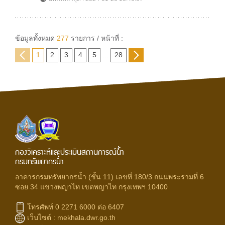
ข้อมูลทั้งหมด
277
รายการ / หน้าที่ :
1
2
3
4
5
...
28
กองวิเคราะห์และประเมินสถานการณ์น้ำ
กรมทรัพยากรน้ำ
อาคารกรมทรัพยากรน้ำ (ชั้น 11) เลขที่ 180/3 ถนนพระรามที่ 6
ซอย 34 แขวงพญาไท เขตพญาไท กรุงเทพฯ 10400
โทรศัพท์ 0 2271 6000 ต่อ 6407
เว็บไซต์ :
mekhala.dwr.go.th