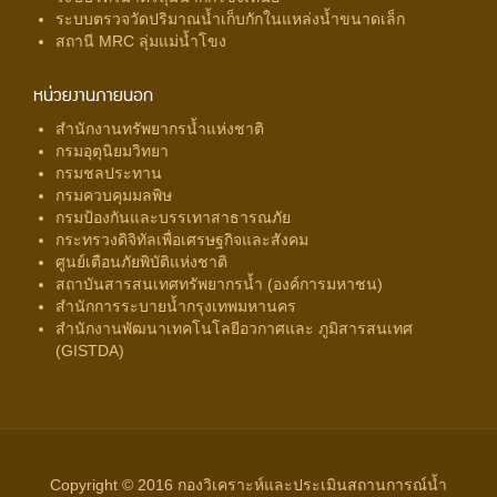
ระบบตรวจวัดปริมาณน้ำเก็บกักในแหล่งน้ำขนาดเล็ก
สถานี MRC ลุ่มแม่น้ำโขง
หน่วยงานภายนอก
สำนักงานทรัพยากรน้ำแห่งชาติ
กรมอุตุนิยมวิทยา
กรมชลประทาน
กรมควบคุมมลพิษ
กรมป้องกันและบรรเทาสาธารณภัย
กระทรวงดิจิทัลเพื่อเศรษฐกิจและสังคม
ศูนย์เตือนภัยพิบัติแห่งชาติ
สถาบันสารสนเทศทรัพยากรน้ำ (องค์การมหาชน)
สำนักการระบายน้ำกรุงเทพมหานคร
สำนักงานพัฒนาเทคโนโลยีอวกาศและ ภูมิสารสนเทศ
(GISTDA)
Copyright © 2016 กองวิเคราะห์และประเมินสถานการณ์น้ำ