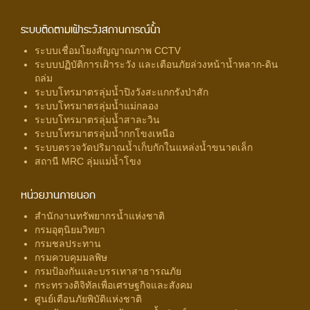
ระบบติดตามเฝ้าระวังสถานการณ์น้ำ
ระบบเชื่อมโยงสัญญาณภาพ CCTV
ระบบปฏิบัติการเฝ้าระวัง และเตือนภัยล่วงหน้าน้ำหลาก-ดิน
ถล่ม
ระบบโทรมาตรลุ่มน้ำปิงวังสะแกกรังป่าสัก
ระบบโทรมาตรลุ่มน้ำแม่กลอง
ระบบโทรมาตรลุ่มน้ำสาละวิน
ระบบโทรมาตรลุ่มน้ำกกโขงเหนือ
ระบบตรวจวัดปริมาณน้ำเก็บกักในแหล่งน้ำขนาดเล็ก
สถานี MRC ลุ่มแม่น้ำโขง
หน่วยงานภายนอก
สำนักงานทรัพยากรน้ำแห่งชาติ
กรมอุตุนิยมวิทยา
กรมชลประทาน
กรมควบคุมมลพิษ
กรมป้องกันและบรรเทาสาธารณภัย
กระทรวงดิจิทัลเพื่อเศรษฐกิจและสังคม
ศูนย์เตือนภัยพิบัติแห่งชาติ