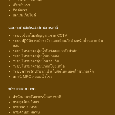
เกี่ยวกับเรา
ติดต่อเรา
แผนผังเว็บไซต์
ระบบติดตามเฝ้าระวังสถานการณ์น้ำ
ระบบเชื่อมโยงสัญญาณภาพ CCTV
ระบบปฏิบัติการเฝ้าระวัง และเตือนภัยล่วงหน้าน้ำหลาก-ดิน
ถล่ม
ระบบโทรมาตรลุ่มน้ำปิงวังสะแกกรังป่าสัก
ระบบโทรมาตรลุ่มน้ำแม่กลอง
ระบบโทรมาตรลุ่มน้ำสาละวิน
ระบบโทรมาตรลุ่มน้ำกกโขงเหนือ
ระบบตรวจวัดปริมาณน้ำเก็บกักในแหล่งน้ำขนาดเล็ก
สถานี MRC ลุ่มแม่น้ำโขง
หน่วยงานภายนอก
สำนักงานทรัพยากรน้ำแห่งชาติ
กรมอุตุนิยมวิทยา
กรมชลประทาน
กรมควบคุมมลพิษ