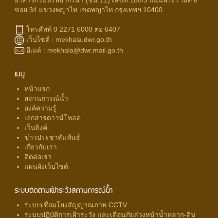
อาคารกรมทรัพยากรน้ำ (ชั้น 11) เลขที่ 180/3 ถนนพระรามที่ 6
ซอย 34 แขวงพญาไท เขตพญาไท กรุงเทพฯ 10400
โทรศัพท์ 0 2271 6000 ต่อ 6407
เว็บไซต์ :
mekhala.dwr.go.th
อีเมล์ :
mekhala@dwr.mail.go.th
เมนู
หน้าแรก
สถานการณ์น้ำ
องค์ความรู้
เอกสารดาวน์โหลด
เว็บลิงค์
ข่าวประชาสัมพันธ์
เกี่ยวกับเรา
ติดต่อเรา
แผนผังเว็บไซต์
ระบบติดตามเฝ้าระวังสถานการณ์น้ำ
ระบบเชื่อมโยงสัญญาณภาพ CCTV
ระบบปฏิบัติการเฝ้าระวัง และเตือนภัยล่วงหน้าน้ำหลาก-ดิน