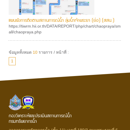
แผนผังการติดตามสถานการณ์น้ำ ลุ่มน้ำเจ้าพระยา (ย่อ) (สสน.)
https://tiwrm.hii.or.th/DATA/REPORT/php/chart/chaopraya/sm
all/chaopraya.php
ข้อมูลทั้งหมด
10
รายการ / หน้าที่ :
1
กองวิเคราะห์และประเมินสถานการณ์น้ำ
กรมทรัพยากรน้ำ