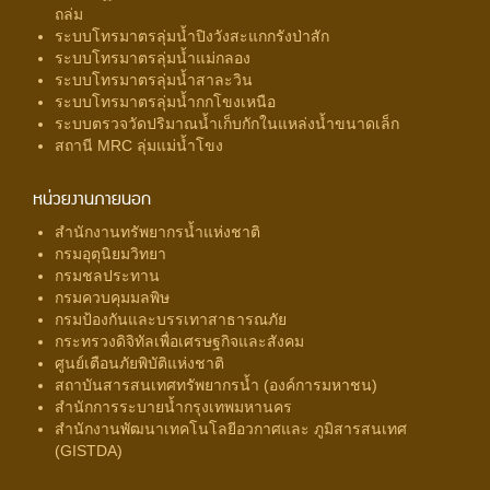
ถล่ม
ระบบโทรมาตรลุ่มน้ำปิงวังสะแกกรังป่าสัก
ระบบโทรมาตรลุ่มน้ำแม่กลอง
ระบบโทรมาตรลุ่มน้ำสาละวิน
ระบบโทรมาตรลุ่มน้ำกกโขงเหนือ
ระบบตรวจวัดปริมาณน้ำเก็บกักในแหล่งน้ำขนาดเล็ก
สถานี MRC ลุ่มแม่น้ำโขง
หน่วยงานภายนอก
สำนักงานทรัพยากรน้ำแห่งชาติ
กรมอุตุนิยมวิทยา
กรมชลประทาน
กรมควบคุมมลพิษ
กรมป้องกันและบรรเทาสาธารณภัย
กระทรวงดิจิทัลเพื่อเศรษฐกิจและสังคม
ศูนย์เตือนภัยพิบัติแห่งชาติ
สถาบันสารสนเทศทรัพยากรน้ำ (องค์การมหาชน)
สำนักการระบายน้ำกรุงเทพมหานคร
สำนักงานพัฒนาเทคโนโลยีอวกาศและ ภูมิสารสนเทศ
(GISTDA)