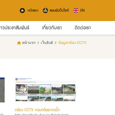
หน้าแรก
แผนผังเว็บไซต์
EN
่าวประชาสัมพันธ์
เกี่ยวกับเรา
ติดต่อเรา
หน้าแรก
เว็บลิงค์
ข้อมูลกล้อง CCTV
กล้อง CCTV กรมทรัพยากรน้ำ
z2
http://mekhala.dwr.go.th/cctv/cctv-