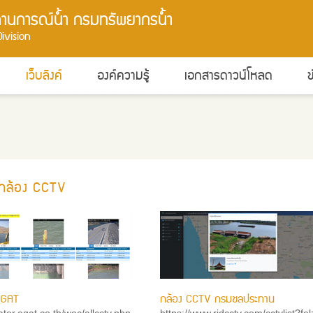
สถานการณ์น้ำ
กรมทรัพยากรน้ำ
ivision
เว็บลิงค์
องค์ความรู้
เอกสารดาวน์โหลด
ข
ลกล้อง CCTV
EGAT
กล้อง CCTV กรมชลประทาน
ater.egat.co.th/woc/allcctv.php
https://www.ridcctv.com/cctvlist?fel